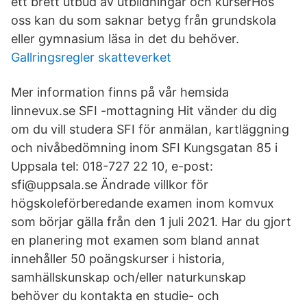
ett brett utbud av utbildningar och kurserHos
oss kan du som saknar betyg från grundskola
eller gymnasium läsa in det du behöver.
Gallringsregler skatteverket
Mer information finns på vår hemsida
linnevux.se SFI -mottagning Hit vänder du dig
om du vill studera SFI för anmälan, kartläggning
och nivåbedömning inom SFI Kungsgatan 85 i
Uppsala tel: 018-727 22 10, e-post:
sfi@uppsala.se Ändrade villkor för
högskoleförberedande examen inom komvux
som börjar gälla från den 1 juli 2021. Har du gjort
en planering mot examen som bland annat
innehåller 50 poängskurser i historia,
samhällskunskap och/eller naturkunskap
behöver du kontakta en studie- och