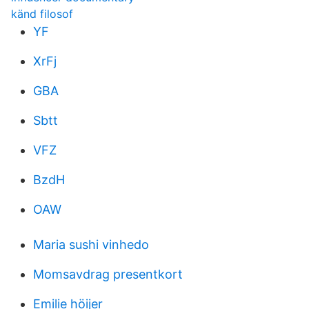
känd filosof
YF
XrFj
GBA
Sbtt
VFZ
BzdH
OAW
Maria sushi vinhedo
Momsavdrag presentkort
Emilie höijer