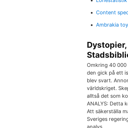
Lönestatistik
Content speci
Ambrakia toy
Dystopier,
Stadsbibli
Omkring 40 000 t
den gick på ett i
blev svart. Anno
världskriget. Ske
alltså det som k
ANALYS: Detta ko
Att säkerställa m
Sveriges regerin
analys.