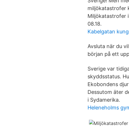
Sverige! Men med
miljökatastrofer 
Miljökatastrofer
08.18.
Kabelgatan kun
Avsluta när du vi
början på ett up
Sverige var tidig
skyddsstatus. Hur
Ekobondens djur f
Dessutom äter de
i Sydamerika.
Heleneholms gy