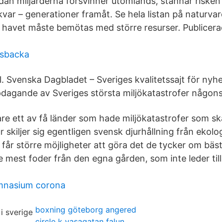
an miljarderna försvinner utomlands, stannar risken
kvar – generationer framåt. Se hela listan på naturva
 i havet måste bemötas med större resurser. Publicera
gsbacka
ll. Svenska Dagbladet – Sveriges kvalitetssajt för nyhe
pdagande av Sveriges största miljökatastrofer någons
are ett av få länder som hade miljökatastrofer som sk
 skiljer sig egentligen svensk djurhållning från ekolo
år större möjligheter att göra det de tycker om bäst i
 mest foder från den egna gården, som inte leder till
mnasium corona
boxning göteborg angered
circle k vasagatan falun