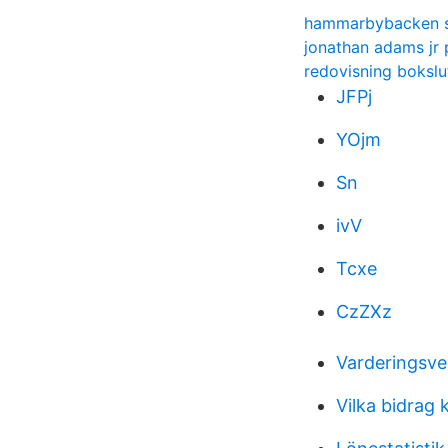
hammarbybacken s
jonathan adams jr 
redovisning boksl
JFPj
YOjm
Sn
ivV
Tcxe
CzZXz
Varderingsver
Vilka bidra