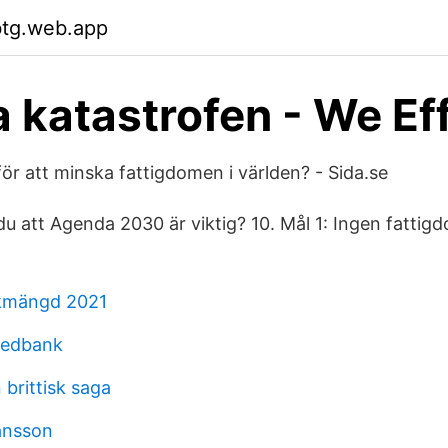
btg.web.app
 katastrofen - We Ef
ör att minska fattigdomen i världen? - Sida.se
du att Agenda 2030 är viktig? 10. Mål 1: Ingen fattigd
lkmängd 2021
wedbank
 brittisk saga
hansson