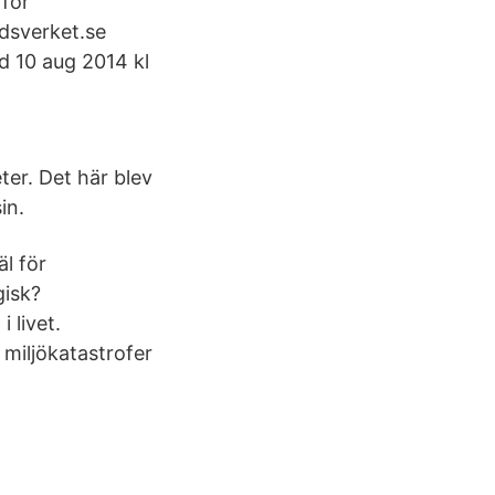
 för
rdsverket.se
d 10 aug 2014 kl
ter. Det här blev
in.
äl för
gisk?
 livet.
 miljökatastrofer