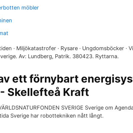
erbotten möbler
ominen
rmat
iden · Miljökatastrofer · Rysare · Ungdomsböcker · Vis
verige. Av: Lundberg, Patrik. 380423. Ryttarna.
v ett förnybart energisys
- Skellefteå Kraft
ÄRLDSNATURFONDEN SVERIGE Sverige om Agenda 
mtida Sverige har robottekniken nått långt.