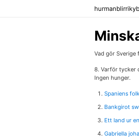
hurmanblirriky
Minska
Vad gör Sverige f
8. Varför tycker 
Ingen hunger.
Spaniens fo
Bankgirot s
Ett land ur en
Gabriella jo