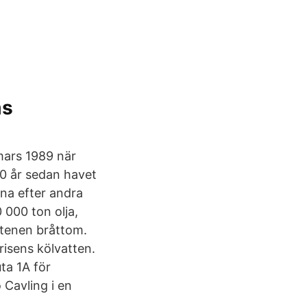
ms
mars 1989 när
50 år sedan havet
na efter andra
 000 ton olja,
ptenen bråttom.
isens kölvatten.
ta 1A för
 Cavling i en