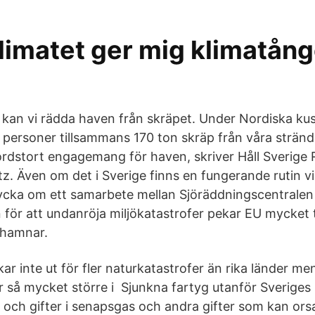
limatet ger mig klimatång
kan vi rädda haven från skräpet. Under Nordiska k
personer tillsammans 170 ton skräp från våra strände
kordstort engagemang för haven, skriver Håll Sverige
. Även om det i Sverige finns en fungerande rutin v
ycka om ett samarbete mellan Sjöräddningscentralen
för att undanröja miljökatastrofer pekar EU mycket t
dhamnar.
kar inte ut för fler naturkatastrofer än rika länder me
ir så mycket större i Sjunkna fartyg utanför Sveriges 
e och gifter i senapsgas och andra gifter som kan ors