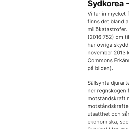
Sydkorea -
Vi tar in mycket 
finns det bland a
miljökatastrofer
(2016:752) om til
har övriga skydd
november 2013 kl.
Commons Erkännan
på bilden).
Sällsynta djurar
ner regnskogen fö
motståndskraft m
motståndskraften
utsatthet och så
ekonomiska, soci