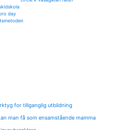
kidskola
pro day
utsmetoden
ktyg for tillganglig utbildning
g kan man få som ensamstående mamma