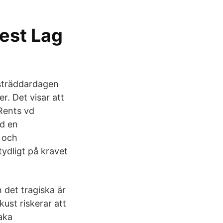
est Lag
usträddardagen
r. Det visar att
 Rents vd
id en
 och
ydligt på kravet
n det tragiska är
kust riskerar att
aka