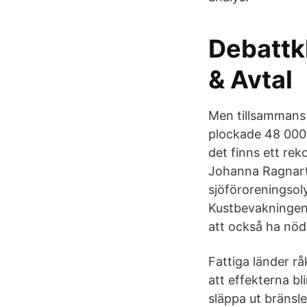
Debattk
& Avtal
Men tillsammans 
plockade 48 000 
det finns ett re
Johanna Ragnartz
sjöföroreningsol
Kustbevakningen 
att också ha nö
Fattiga länder rå
att effekterna bl
släppa ut bränsl