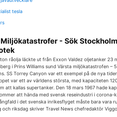
 javautvecklare
alist tesla
rs
 Miljökatastrofer - Sök Stockhol
otek
on råolja läckte ut från Exxon Valdez oljetanker 23 
sberg i Prins Williams sund Värsta miljökatastrofen – 
ns. SS Torrey Canyon var ett exempel på de nya tider
ppet var ett av världens största, med kapaciteten 120
om att kallas supertanker. Den 18 mars 1967 hade ka
mmer att hända med svensk reseindustri i corona-kr
ångfald i det svenska inrikesflyget måste bara vara ru
g och riksdag skriver Travel News chefredaktör Viggo