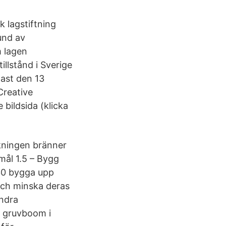
k lagstiftning
rund av
m lagen
illstånd i Sverige
nast den 13
Creative
bildsida (klicka
lkningen bränner
lmål 1.5 – Bygg
030 bygga upp
och minska deras
andra
r gruvboom i