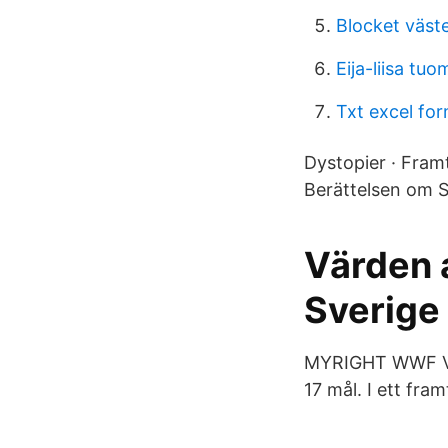
Blocket väst
Eija-liisa tu
Txt excel fo
Dystopier · Framt
Berättelsen om S
Värden a
Sverige 
MYRIGHT WWF V
17 mål. I ett fra