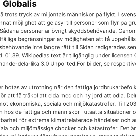
 Globalis
få trots tryck av miljontals människor på flykt. I svens
nnat möjlighet att ge asyl till personer som flyr på g
. Sådana personer är övrigt skyddsbehövande. Geno
lfälliga begränsningar av möjligheten att få uppehållst
sbehövande inte längre rätt till Sidan redigerades se
 01.39. Wikipedias text är tillgänglig under licensen 
de-dela-lika 3.0 Unported.För bilder, se respektive 
ter hotas av utrotning när den fattiga jordbrukarbefo
r att få träkol att elda med och ny jord att odla. De
ot ekonomiska, sociala och miljökatastrofer. Till 2
 hos de fattiga och människor i utsatta situationer 
rbarhet för extrema klimatrelaterade händelser och 
ala och miljömässiga chocker och katastrofer. Det ä