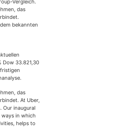
roup-Vergleich.
nehmen, das
bindet.
on dem bekannten
ktuellen
1% Dow 33.821,30
ristigen
nanalyse.
nehmen, das
indet. At Uber,
s. Our inaugural
y ways in which
vities, helps to