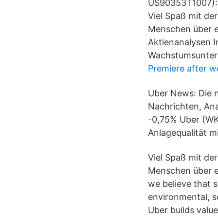
US90353T1007): A
Viel Spaß mit de
Menschen über 
Aktienanalysen I
Wachstumsuntern
Premiere after w
Uber News: Die n
Nachrichten, Ana
-0,75% Uber (WK
Anlagequalität m
Viel Spaß mit de
Menschen über e
we believe that s
environmental, s
Uber builds value