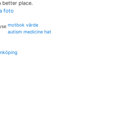
 better place.
a foto
motbok värde
autism medicine hat
linköping