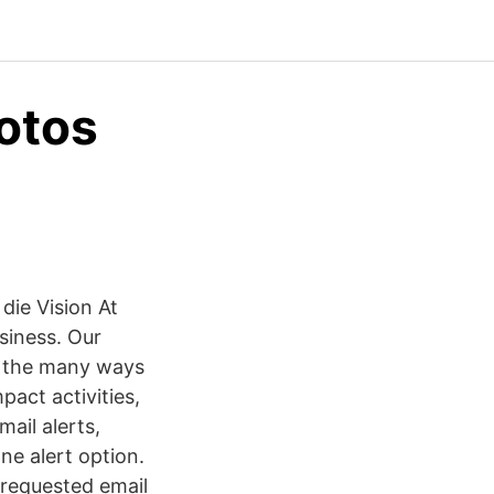
otos
die Vision At
usiness. Our
s the many ways
pact activities,
mail alerts,
ne alert option.
e requested email