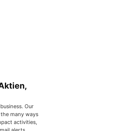
Aktien,
r business. Our
s the many ways
pact activities,
mail alerts,