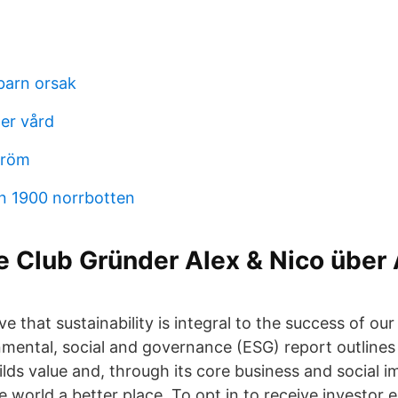
barn orsak
ter vård
tröm
n 1900 norrbotten
 Club Gründer Alex & Nico über 
ve that sustainability is integral to the success of ou
nmental, social and governance (ESG) report outline
lds value and, through its core business and social im
 world a better place. To opt in to receive investor e