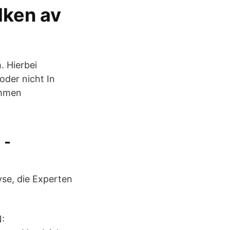
lken av
. Hierbei
oder nicht In
ehmen
 -
yse, die Experten
: