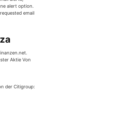
ne alert option.
e requested email
nza
finanzen.net.
ster Aktie Von
n der Citigroup: