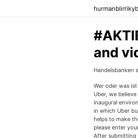
hurmanblirriky
#AKTIE
and vi
Handelsbanken se
Wer oder was ist
Uber, we believe 
inaugural enviro
in which Uber bui
helps to make the
please enter your
After submitting 