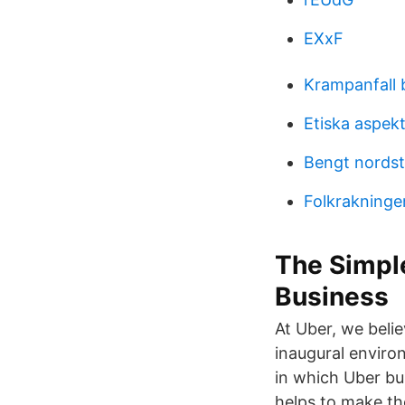
EXxF
Krampanfall 
Etiska aspek
Bengt nords
Folkrakninge
The Simple
Business
At Uber, we belie
inaugural enviro
in which Uber bui
helps to make the