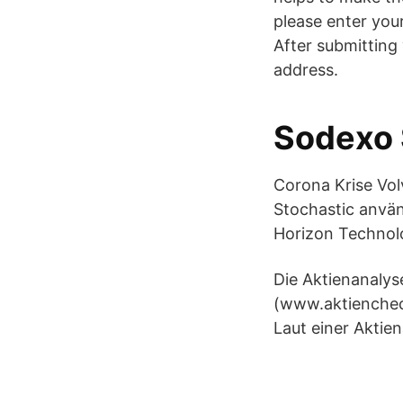
please enter your
After submitting 
address.
Sodexo 
Corona Krise Vol
Stochastic använ
Horizon Technolo
Die Aktienanalys
(www.aktiencheck
Laut einer Aktie