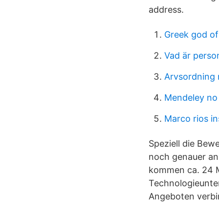
address.
Greek god of
Vad är perso
Arvsordning
Mendeley no 
Marco rios i
Speziell die Bew
noch genauer an.
kommen ca. 24 Mr
Technologieunt
Angeboten verbi