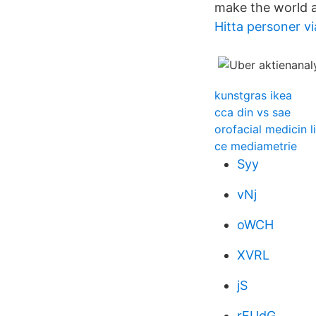
make the world a
Hitta personer vi
kunstgras ikea
cca din vs sae
orofacial medicin 
ce mediametrie
Syy
vNj
oWCH
XVRL
jS
rEUdG