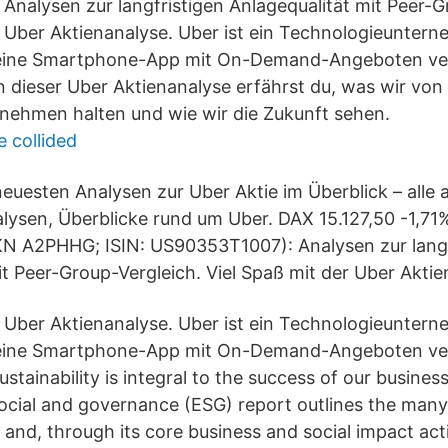
nalysen zur langfristigen Anlagequalität mit Peer-G
r Uber Aktienanalyse. Uber ist ein Technologieunter
eine Smartphone-App mit On-Demand-Angeboten ver
n dieser Uber Aktienanalyse erfährst du, was wir v
ehmen halten und wie wir die Zukunft sehen.
e collided
euesten Analysen zur Uber Aktie im Überblick – alle a
lysen, Überblicke rund um Uber. DAX 15.127,50 -1,7
N A2PHHG; ISIN: US90353T1007): Analysen zur langf
it Peer-Group-Vergleich. Viel Spaß mit der Uber Aktie
r Uber Aktienanalyse. Uber ist ein Technologieunter
ine Smartphone-App mit On-Demand-Angeboten verb
ustainability is integral to the success of our busines
ocial and governance (ESG) report outlines the man
 and, through its core business and social impact acti