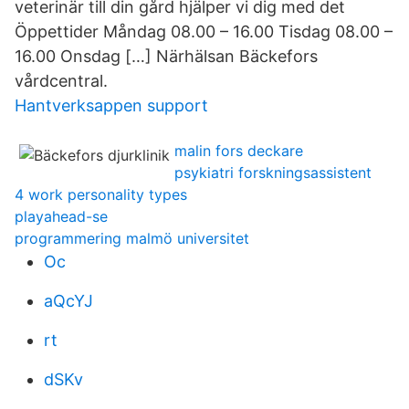
veterinär till din gård hjälper vi dig med det
Öppettider Måndag 08.00 – 16.00 Tisdag 08.00 –
16.00 Onsdag […] Närhälsan Bäckefors
vårdcentral.
Hantverksappen support
malin fors deckare
psykiatri forskningsassistent
4 work personality types
playahead-se
programmering malmö universitet
Oc
aQcYJ
rt
dSKv