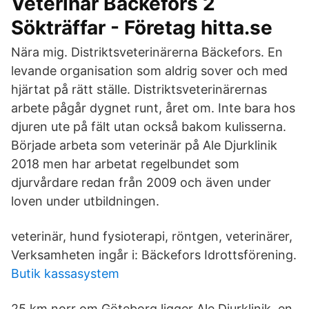
Veterinär Bäckefors 2
Sökträffar - Företag hitta.se
Nära mig. Distriktsveterinärerna Bäckefors. En
levande organisation som aldrig sover och med
hjärtat på rätt ställe. Distriktsveterinärernas
arbete pågår dygnet runt, året om. Inte bara hos
djuren ute på fält utan också bakom kulisserna.
Började arbeta som veterinär på Ale Djurklinik
2018 men har arbetat regelbundet som
djurvårdare redan från 2009 och även under
loven under utbildningen.
veterinär, hund fysioterapi, röntgen, veterinärer,
Verksamheten ingår i: Bäckefors Idrottsförening.
Butik kassasystem
25 km norr om Göteborg ligger Ale Djurklinik, en