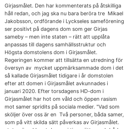
Girjasmålet. Den har kommenterats på åtskilliga
håll redan, och jag ska nu bara beröra tre Mikael
Jakobsson, ordförande i Lyckseles sameförening
ser positivt på dagens dom som ger Girjas
sameby – men inte staten – rätt att upplåta
anpassas till dagens samhällsstruktur och
Högsta domstolens dom i Girjasmålet.
Regeringen kommer att tillsätta en utredning för
översyn av mycket uppmärksammade dom i det
så kallade Girjasmålet tidigare i år domstolen
efter att domen i Girjasmålet avkunnades i
januari 2020. Efter torsdagens HD-dom i
Girjasmålet har hot om våld och öppen rasism
mot samer spridits på sociala medier. "Vad som
sköljer över oss är en Två personer, båda samer,
som på vitt skilda sätt påverkas av Girjasmålet.