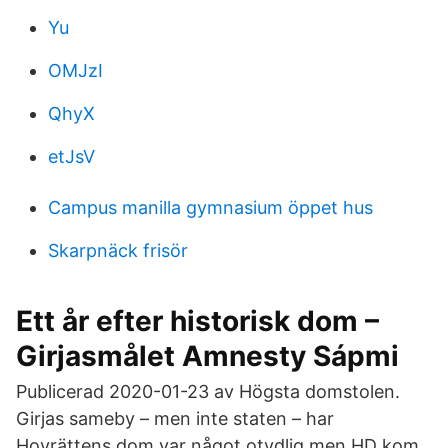
Yu
OMJzI
QhyX
etJsV
Campus manilla gymnasium öppet hus
Skarpnäck frisör
Ett år efter historisk dom –
Girjasmålet Amnesty Sápmi
Publicerad 2020-01-23 av Högsta domstolen.
Girjas sameby – men inte staten – har
Hovrättens dom var något otydlig men HD kom